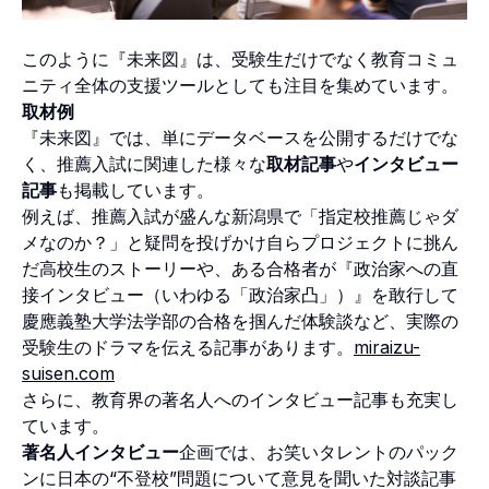
このように『未来図』は、受験生だけでなく教育コミュ
ニティ全体の支援ツールとしても注目を集めています。
取材例
『未来図』では、単にデータベースを公開するだけでな
く、推薦入試に関連した様々な
取材記事
や
インタビュー
記事
も掲載しています。
例えば、推薦入試が盛んな新潟県で「指定校推薦じゃダ
メなのか？」と疑問を投げかけ自らプロジェクトに挑ん
だ高校生のストーリーや、ある合格者が『政治家への直
接インタビュー（いわゆる「政治家凸」）』を敢行して
慶應義塾大学法学部の合格を掴んだ体験談など、実際の
受験生のドラマを伝える記事があります。
miraizu-
suisen.com
さらに、教育界の著名人へのインタビュー記事も充実し
ています。
著名人インタビュー
企画では、お笑いタレントのパック
ンに日本の“不登校”問題について意見を聞いた対談記事