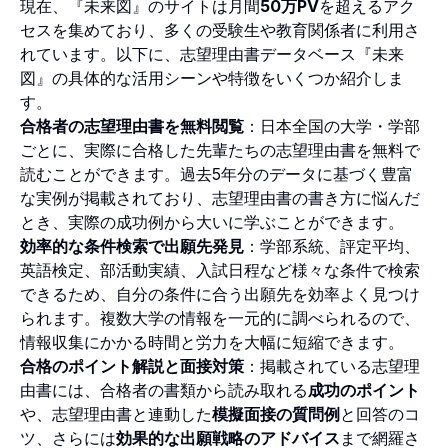
現在、『未来図』のサイトは月間
50万PV
を超えるアク
セスを集めており、多くの受験生や教育関係者に利用さ
れています。以下に、志望理由書データベース『未来
図』の具体的な活用シーンや特徴をいくつか紹介しま
す。
合格者の志望理由書を無料閲覧
：日本全国の大学・学部
ごとに、実際に合格した先輩たちの志望理由書を無料で
読むことができます。過去5年分のデータに基づく豊富
な実例が掲載されており、志望理由書の書き方に悩んだ
とき、実際の成功例から大いに学ぶことができます。
効率的な条件検索で出願先発見
：学部系統、評定平均、
英語検定、部活動実績、入試日程など様々な条件で検索
できるため、自分の条件に合う出願先を効率よく見つけ
られます。複数大学の情報を一元的に調べられるので、
情報収集にかかる時間と労力を大幅に短縮できます。
合格のポイント解説と面接対策
：掲載されている志望理
由書には、合格者の書類から読み取れる
成功のポイント
や、志望理由書と連動した
模擬面接の質問例
と回答のコ
ツ、さらには
効果的な出願戦略のアドバイス
まで網羅さ