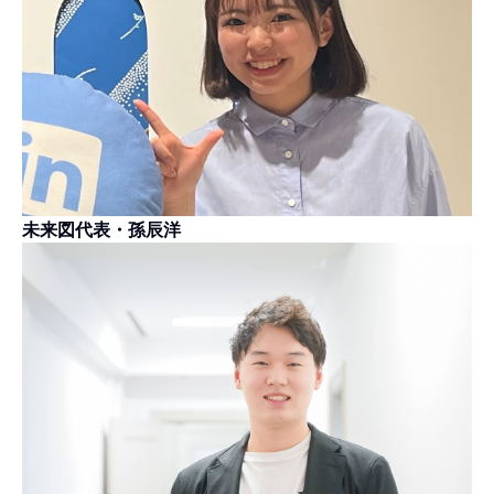
未来図代表・孫辰洋