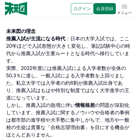
ログイン
会員登録
メニュ
未来図の理念
推薦入試が主流になる時代
：日本の大学入試では、ここ
20年ほどで入試形態が大きく変化し、筆記試験中心の時
代から推薦入試が主要ルートとなる時代へ移行していま
す。
実際、2022年度には推薦入試による入学者数が全体の
50.3％に達し、一般入試による入学者数を上回りまし
た。私立大学では入学者の約6割が推薦入試出身であ
り、推薦入試はもはや特別な制度ではなく大学進学の王
道になっています。
しかし、推薦入試の急増に伴い
情報格差
の問題が深刻化
しています。推薦入試に関するノウハウや合格者の事例
は都市部の進学校や大手塾に集中しがちで、地方や一般
校の生徒は貴重な「合格志望理由書」を目にする機会が
ほとんどありません。