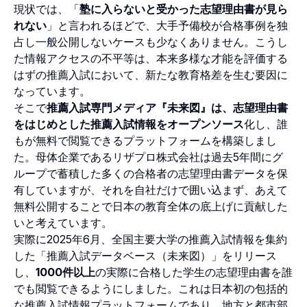
現状では、「
塾に入らないと受かった志望理由書が見ら
れない
」と言われるほどで、大手予備校が合格事例を独
占し一般公開しないケースも少なくありません。こうし
た情報アクセスの不平等は、本来多様な才能を評価する
はずの推薦入試において、新たな教育格差を生む要因に
なっています。
そこで
推薦入試専門メディア『未来図』は、志望理由書
をはじめとした推薦入試情報をオープンソース
化し、誰
もが無料で閲覧できるプラットフォームを構築しまし
た。母体企業であるリザプロ株式会社は過去5年間にグ
ループで蓄積した多くの合格者の志望理由書データを保
有していますが、それを自社だけで囲い込まず、あえて
無料公開することで日本の教育全体の底上げに貢献した
いと考えています。
実際に2025年6月、全国主要大学の推薦入試情報を集約
した「推薦入試データベース（未来図）」をリリース
し、
1000件以上
の実際に合格した学生の志望理由書を誰
でも閲覧できるようにしました。これは日本初の包括的
な推薦入試情報プラットフォームであり、地方と都市部