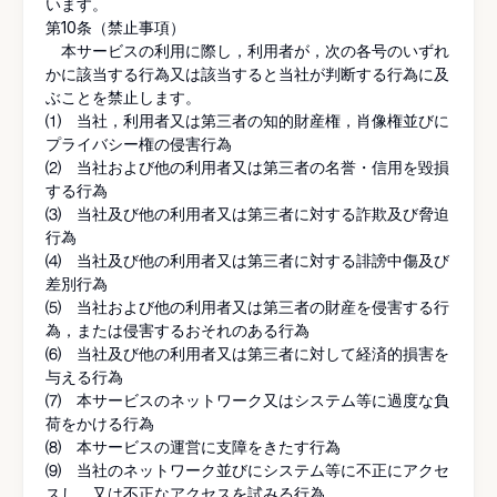
います。
第10条（禁止事項）
本サービスの利用に際し，利用者が，次の各号のいずれ
かに該当する行為又は該当すると当社が判断する行為に及
ぶことを禁止します。
⑴ 当社，利用者又は第三者の知的財産権，肖像権並びに
プライバシー権の侵害行為
⑵ 当社および他の利用者又は第三者の名誉・信用を毀損
する行為
⑶ 当社及び他の利用者又は第三者に対する詐欺及び脅迫
行為
⑷ 当社及び他の利用者又は第三者に対する誹謗中傷及び
差別行為
⑸ 当社および他の利用者又は第三者の財産を侵害する行
為，または侵害するおそれのある行為
⑹ 当社及び他の利用者又は第三者に対して経済的損害を
与える行為
⑺ 本サービスのネットワーク又はシステム等に過度な負
荷をかける行為
⑻ 本サービスの運営に支障をきたす行為
⑼ 当社のネットワーク並びにシステム等に不正にアクセ
スし，又は不正なアクセスを試みる行為