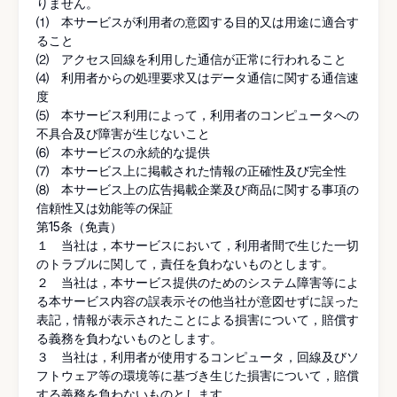
りません。
⑴ 本サービスが利用者の意図する目的又は用途に適合す
ること
⑵ アクセス回線を利用した通信が正常に行われること
⑷ 利用者からの処理要求又はデータ通信に関する通信速
度
⑸ 本サービス利用によって，利用者のコンピュータへの
不具合及び障害が生じないこと
⑹ 本サービスの永続的な提供
⑺ 本サービス上に掲載された情報の正確性及び完全性
⑻ 本サービス上の広告掲載企業及び商品に関する事項の
信頼性又は効能等の保証
第15条（免責）
１ 当社は，本サービスにおいて，利用者間で生じた一切
のトラブルに関して，責任を負わないものとします。
２ 当社は，本サービス提供のためのシステム障害等によ
る本サービス内容の誤表示その他当社が意図せずに誤った
表記，情報が表示されたことによる損害について，賠償す
る義務を負わないものとします。
３ 当社は，利用者が使用するコンピュータ，回線及びソ
フトウェア等の環境等に基づき生じた損害について，賠償
する義務を負わないものとします。