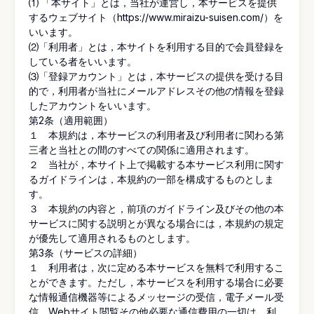
⑴ 「本サイト」とは，当社が運営し，本サービスを提供
するウェブサイト（
https://www.miraizu-suisen.com/
）を
いいます。
⑵「利用者」とは，本サイトを利用する目的で会員登録を
している者をいいます。
⑶「登録アカウント」とは，本サービスの提供を受ける目
的で，利用者が当社にメールアドレスその他の情報を登録
したアカウントをいいます。
第2条（適用範囲）
１ 本規約は，本サービスの利用者及び利用者に関わる第
三者と当社との間のすべての関係に適用されます。
２ 当社が，本サイト上で掲載する本サービス利用に関す
るガイドラインは，本規約の一部を構成するものとしま
す。
３ 本規約の内容と，前項のガイドライン及びその他の本
サービスに関する説明とが異なる場合には，本規約の規定
が優先して適用されるものとします。
第3条（サービスの詳細）
１ 利用者は，次に定める本サービスを無料で利用するこ
とができます。ただし，本サービスを利用する場合に必要
な情報通信機器等によるメッセージの受信，電子メール受
信，Webサイト閲覧その他必要な通信費用の一切は，利