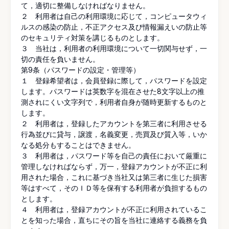
て，適切に整備しなければなりません。
２ 利用者は自己の利用環境に応じて，コンピュータウィ
ルスの感染の防止，不正アクセス及び情報漏えいの防止等
のセキュリティ対策を講じるものとします。
３ 当社は，利用者の利用環境について一切関与せず，一
切の責任を負いません。
第9条（パスワードの設定・管理等）
１ 登録希望者は，会員登録に際して，パスワードを設定
します。パスワードは英数字を混在させた8文字以上の推
測されにくい文字列で，利用者自身が随時更新するものと
します。
２ 利用者は，登録したアカウントを第三者に利用させる
行為並びに貸与，譲渡，名義変更，売買及び質入等，いか
なる処分もすることはできません。
３ 利用者は，パスワード等を自己の責任において厳重に
管理しなければならず，万一，登録アカウントが不正に利
用された場合，これに基づき当社又は第三者に生じた損害
等はすべて，そのＩＤ等を保有する利用者が負担するもの
とします。
４ 利用者は，登録アカウントが不正に利用されているこ
とを知った場合，直ちにその旨を当社に連絡する義務を負