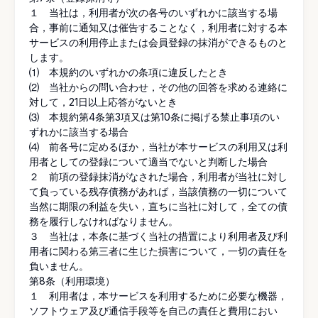
１ 当社は，利用者が次の各号のいずれかに該当する場
合，事前に通知又は催告することなく，利用者に対する本
サービスの利用停止または会員登録の抹消ができるものと
します。
⑴ 本規約のいずれかの条項に違反したとき
⑵ 当社からの問い合わせ，その他の回答を求める連絡に
対して，21日以上応答がないとき
⑶ 本規約第4条第3項又は第10条に掲げる禁止事項のい
ずれかに該当する場合
⑷ 前各号に定めるほか，当社が本サービスの利用又は利
用者としての登録について適当でないと判断した場合
２ 前項の登録抹消がなされた場合，利用者が当社に対し
て負っている残存債務があれば，当該債務の一切について
当然に期限の利益を失い，直ちに当社に対して，全ての債
務を履行しなければなりません。
３ 当社は，本条に基づく当社の措置により利用者及び利
用者に関わる第三者に生じた損害について，一切の責任を
負いません。
第8条（利用環境）
１ 利用者は，本サービスを利用するために必要な機器，
ソフトウェア及び通信手段等を自己の責任と費用におい