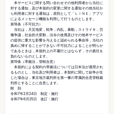
本サービスに関する問い合わせその他利用者から当社に
対する通知，及び本規約の変更に関する通知その他当社か
ら利用者に対する通知は，原則として「ＬＩＮＥ」アプリ
によるメッセージ機能を利用して行うものとします。
第18条（不可抗力）
当社は，天災地変，戦争，内乱，暴動，ストライキ，労
働争議，社会的大変動，法令の改廃及びその他本サービス
の提供に重大な影響を与えると認められる事由等，当社の
責めに帰することができない不可抗力によることが明らか
であるときは，本規約上の不履行とはならず，その責任を
負わないものとします。
第19条（準拠法，管轄合意）
本規約による契約の準拠法については日本法が適用され
るものとし，当社及び利用者は，本契約に関して紛争が生
じた場合は，東京地方裁判所を第一審の専属的合意管轄裁
判所とすることに合意します。
附 則
令和7年2月24日 制定・施行
令和7年6月25日 改訂・施行