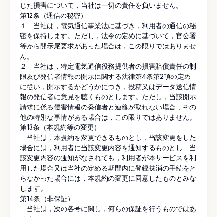
じた損害について，当社は一切の責任を負いません。
第12条（通信の秘密）
１ 当社は，電気通信事業法に基づき，利用者の通信の秘
密を保持します。ただし，法令の定めに基づいて，官公署
等から開示尾要求があった場合は，この限りではありませ
ん。
２ 当社は，特定電気通信役務提供者の損害賠償責任の制
限及び発信者情報の開示に関する法律第4条第2項の定め
に従い，開示するかどうかにつき，投稿又はデータ送信情
報の発信者に意見を聴くものとします。ただし，当該開示
請求に係る侵害情報の発信者と連絡が取れない場合，その
他の特別な事情がある場合は，この限りではありません。
第13条（本規約等の変更）
当社は，本規約を変更できるものとし，当該変更をした
場合には，利用者に当該変更内容を通知するものとし，当
該変更内容の通知がなされても，利用者が本サービスを利
用した場合又は当社の定める期間内に登録抹消の手続をと
らなかった場合には，本規約の変更に同意したものとみな
します。
第14条（非保証）
当社は，次の各号に関し，何らの保証を行うものではあ