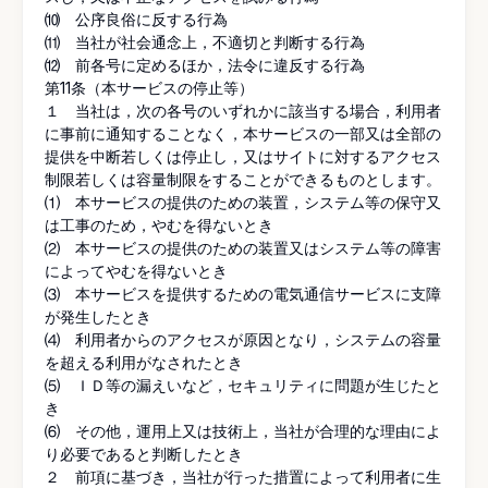
⑽ 公序良俗に反する行為
⑾ 当社が社会通念上，不適切と判断する行為
⑿ 前各号に定めるほか，法令に違反する行為
第11条（本サービスの停止等）
１ 当社は，次の各号のいずれかに該当する場合，利用者
に事前に通知することなく，本サービスの一部又は全部の
提供を中断若しくは停止し，又はサイトに対するアクセス
制限若しくは容量制限をすることができるものとします。
⑴ 本サービスの提供のための装置，システム等の保守又
は工事のため，やむを得ないとき
⑵ 本サービスの提供のための装置又はシステム等の障害
によってやむを得ないとき
⑶ 本サービスを提供するための電気通信サービスに支障
が発生したとき
⑷ 利用者からのアクセスが原因となり，システムの容量
を超える利用がなされたとき
⑸ ＩＤ等の漏えいなど，セキュリティに問題が生じたと
き
⑹ その他，運用上又は技術上，当社が合理的な理由によ
り必要であると判断したとき
２ 前項に基づき，当社が行った措置によって利用者に生