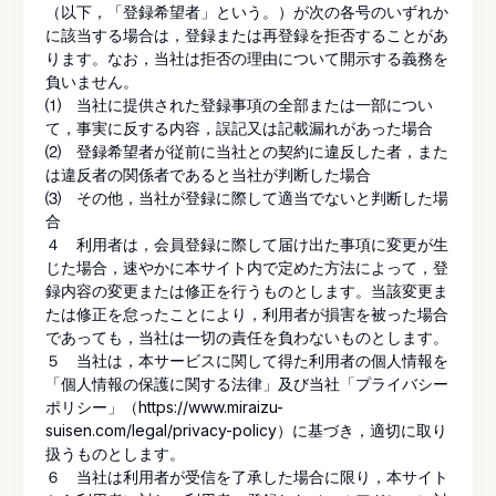
（以下，「登録希望者」という。）が次の各号のいずれか
に該当する場合は，登録または再登録を拒否することがあ
ります。なお，当社は拒否の理由について開示する義務を
負いません。
⑴ 当社に提供された登録事項の全部または一部につい
て，事実に反する内容，誤記又は記載漏れがあった場合
⑵ 登録希望者が従前に当社との契約に違反した者，また
は違反者の関係者であると当社が判断した場合
⑶ その他，当社が登録に際して適当でないと判断した場
合
４ 利用者は，会員登録に際して届け出た事項に変更が生
じた場合，速やかに本サイト内で定めた方法によって，登
録内容の変更または修正を行うものとします。当該変更ま
たは修正を怠ったことにより，利用者が損害を被った場合
であっても，当社は一切の責任を負わないものとします。
５ 当社は，本サービスに関して得た利用者の個人情報を
「個人情報の保護に関する法律」及び当社「プライバシー
ポリシー」（
https://www.miraizu-
suisen.com/legal/privacy-policy
）に基づき，適切に取り
扱うものとします。
６ 当社は利用者が受信を了承した場合に限り，本サイト