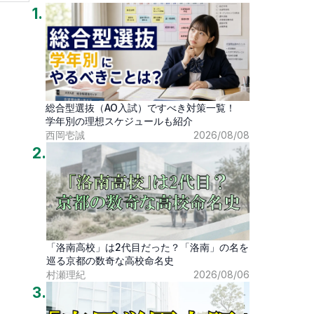
1
.
総合型選抜（AO入試）ですべき対策一覧！
学年別の理想スケジュールも紹介
西岡壱誠
2026/08/08
2
.
「洛南高校」は2代目だった？「洛南」の名を
巡る京都の数奇な高校命名史
村瀬理紀
2026/08/06
3
.