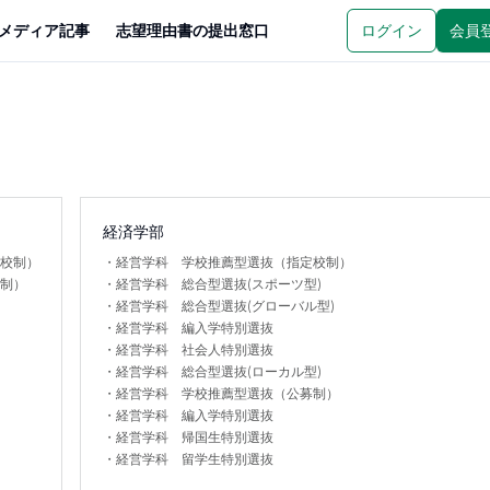
メディア記事
志望理由書の提出窓口
ログイン
会員
経済学部
定校制）
・
経営学科 学校推薦型選抜（指定校制）
募制）
・
経営学科 総合型選抜(スポーツ型)
・
経営学科 総合型選抜(グローバル型)
・
経営学科 編入学特別選抜
・
経営学科 社会人特別選抜
・
経営学科 総合型選抜(ローカル型)
・
経営学科 学校推薦型選抜（公募制）
・
経営学科 編入学特別選抜
・
経営学科 帰国生特別選抜
・
経営学科 留学生特別選抜