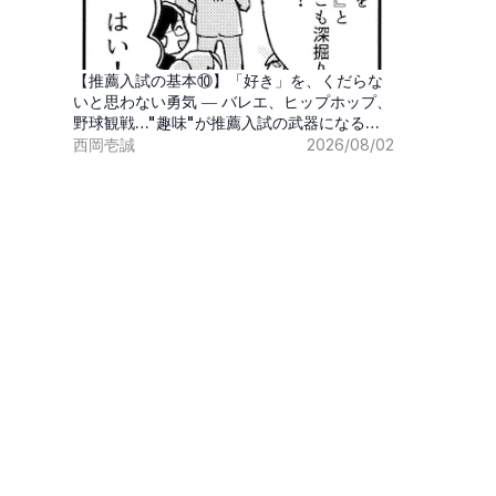
【推薦入試の基本⑩】「好き」を、くだらな
いと思わない勇気 ― バレエ、ヒップホップ、
野球観戦…"趣味"が推薦入試の武器になる時
代
西岡壱誠
2026/08/02