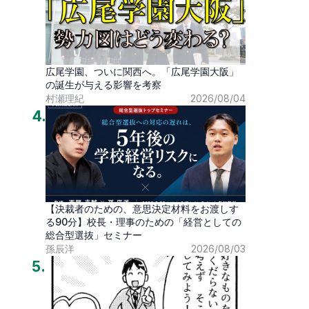
広尾学園、ついに関西へ。「広尾学園大阪」
の誕生が与える影響を考察
村瀬理紀
2026/08/04
4
.
【決裁者のための、意思決定材料をお渡しす
る90分】校長・理事のための「経営としての
総合型選抜」セミナー
孫辰洋
2026/08/03
5
.