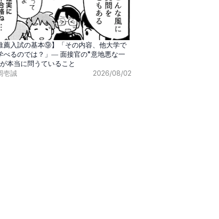
推薦入試の基本⑨】「その内容、他大学で
学べるのでは？」― 面接官の"意地悪な一
"が本当に問うていること
岡壱誠
2026/08/02