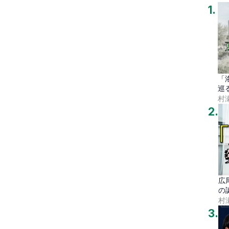
1
.
「
巡
村
2
.
広
の
村
3
.