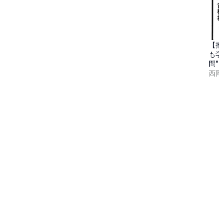
【
も
問
西