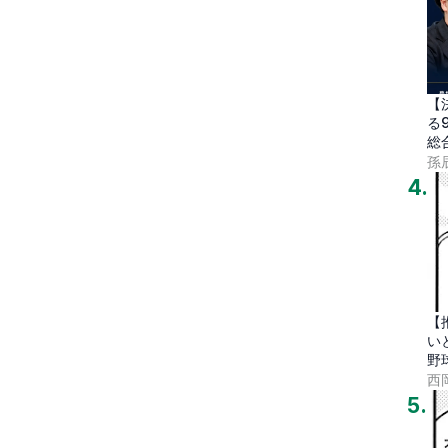
【
る
総
孫
4
.
【
い
野
代
西
5
.