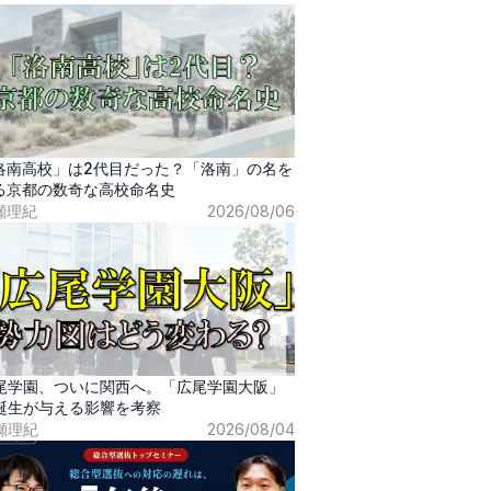
洛南高校」は2代目だった？「洛南」の名を
る京都の数奇な高校命名史
瀬理紀
2026/08/06
尾学園、ついに関西へ。「広尾学園大阪」
誕生が与える影響を考察
瀬理紀
2026/08/04