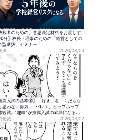
決裁者のための、意思決定材料をお渡しす
90分】校長・理事のための「経営としての
合型選抜」セミナー
辰洋
2026/08/03
推薦入試の基本⑩】「好き」を、くだらな
と思わない勇気 ― バレエ、ヒップホップ、
球観戦…"趣味"が推薦入試の武器になる時
岡壱誠
2026/08/02