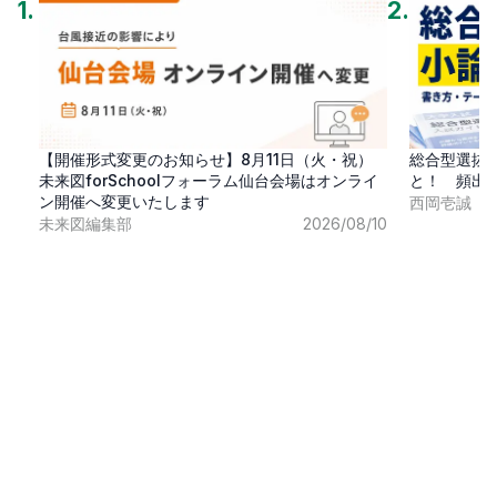
1
.
2
.
【開催形式変更のお知らせ】8月11日（火・祝）
総合型選抜
未来図forSchoolフォーラム仙台会場はオンライ
と！ 頻出
ン開催へ変更いたします
西岡壱誠
未来図編集部
2026/08/10