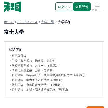
ログイン
会員登録
メニュ
ホーム
データベース
大学一覧
大学詳細
富士大学
経済学部
・
総合型選抜
・
学校推薦型選抜 指定校（専願制）
・
学校推薦型選抜 スポーツ（専願制）
・
学校推薦型選抜 公募（専願制）
・
特別選抜 職業会計人・商業科教員養成特待生（専願制）
・
特別選抜 学力優秀者特待生（併願可）
・
特別選抜 資格取得者特待生（専願制）
・
特別選抜 地域・高大連携協定校（専願制）