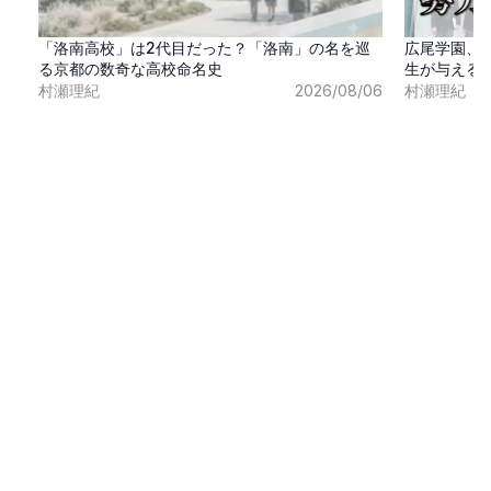
「洛南高校」は2代目だった？「洛南」の名を巡
広尾学園、
る京都の数奇な高校命名史
生が与える
村瀬理紀
2026/08/06
村瀬理紀