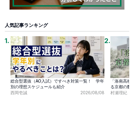
人気記事ランキング
1
.
2
.
総合型選抜（AO入試）ですべき対策一覧！ 学年
「洛南高校
別の理想スケジュールも紹介
る京都の数
西岡壱誠
2026/08/08
村瀬理紀