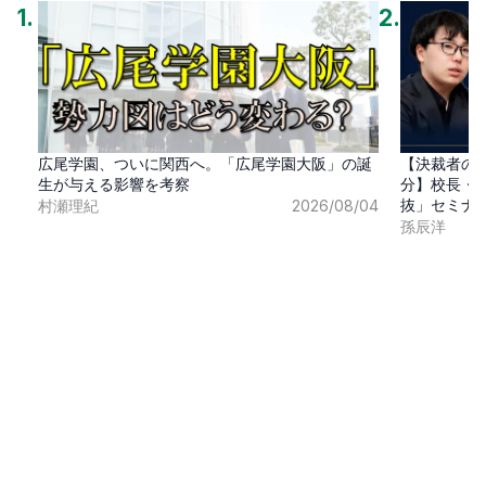
1
.
2
.
広尾学園、ついに関西へ。「広尾学園大阪」の誕
【決裁者の
生が与える影響を考察
分】校長・
抜」セミナ
村瀬理紀
2026/08/04
孫辰洋