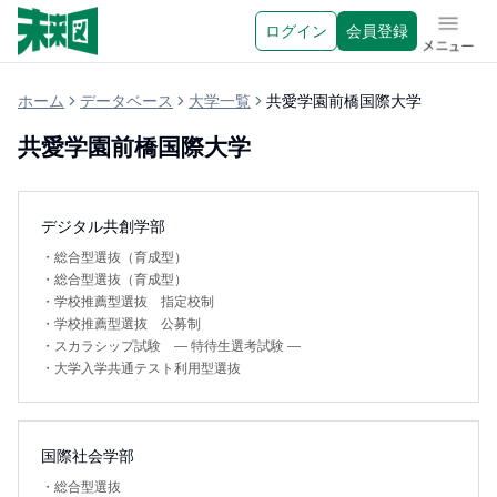
ログイン
会員登録
メニュ
ホーム
データベース
大学一覧
共愛学園前橋国際大学
共愛学園前橋国際大学
デジタル共創学部
・
総合型選抜（育成型）
・
総合型選抜（育成型）
・
学校推薦型選抜 指定校制
・
学校推薦型選抜 公募制
・
スカラシップ試験 — 特待生選考試験 —
・
大学入学共通テスト利用型選抜
国際社会学部
・
総合型選抜