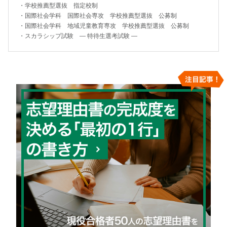
・
学校推薦型選抜 指定校制
・
国際社会学科 国際社会専攻 学校推薦型選抜 公募制
・
国際社会学科 地域児童教育専攻 学校推薦型選抜 公募制
・
スカラシップ試験 — 特待生選考試験 —