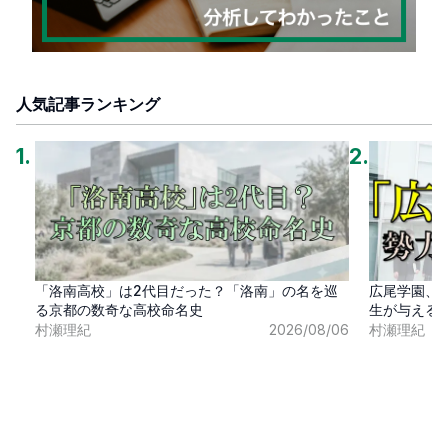
人気記事ランキング
1
.
2
.
「洛南高校」は2代目だった？「洛南」の名を巡
広尾学園、
る京都の数奇な高校命名史
生が与える
村瀬理紀
2026/08/06
村瀬理紀