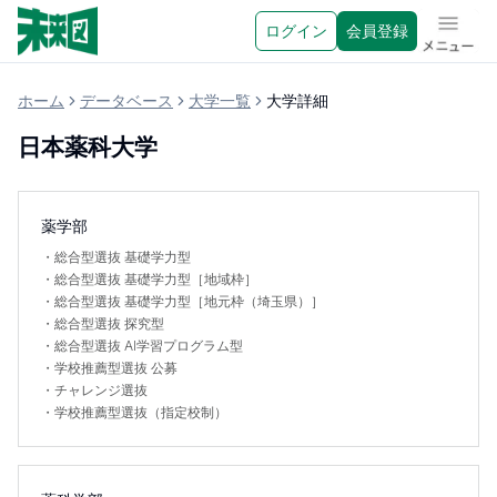
ログイン
会員登録
メニュ
ホーム
データベース
大学一覧
大学詳細
日本薬科大学
薬学部
・
総合型選抜 基礎学力型
・
総合型選抜 基礎学力型［地域枠］
・
総合型選抜 基礎学力型［地元枠（埼玉県）］
・
総合型選抜 探究型
・
総合型選抜 AI学習プログラム型
・
学校推薦型選抜 公募
・
チャレンジ選抜
・
学校推薦型選抜（指定校制）