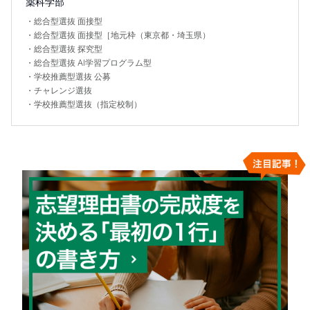
薬科学部
・
総合型選抜 面接型
・
総合型選抜 面接型［地元枠（東京都・埼玉県）
・
総合型選抜 探究型
・
総合型選抜 AI学習プログラム型
・
学校推薦型選抜 公募
・
チャレンジ選抜
・
学校推薦型選抜（指定校制）