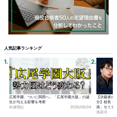
人気記事ランキング
1
.
2
.
広尾学園、ついに関西へ。「広尾学園大阪」の誕
【決裁者の
生が与える影響を考察
分】校長・
抜」セミナ
村瀬理紀
2026/08/04
孫辰洋