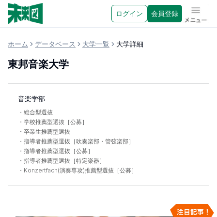
ログイン
会員登録
メニュ
ホーム
データベース
大学一覧
大学詳細
東邦音楽大学
音楽学部
・
総合型選抜
・
学校推薦型選抜［公募］
・
卒業生推薦型選抜
・
指導者推薦型選抜［吹奏楽部・管弦楽部］
・
指導者推薦型選抜［公募］
・
指導者推薦型選抜［特定楽器］
・
Konzertfach(演奏専攻)推薦型選抜［公募］