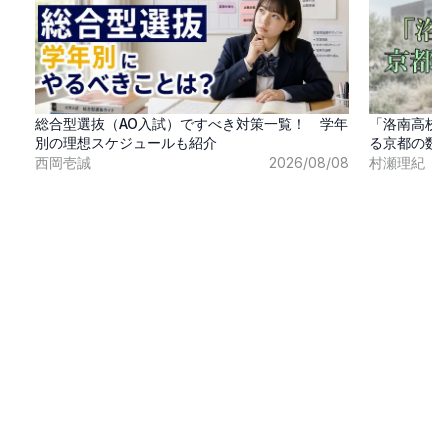
総合型選抜（AO入試）ですべき対策一覧！ 学年
「洛南高校
別の理想スケジュールも紹介
る京都の数
西岡壱誠
2026/08/08
村瀬理紀