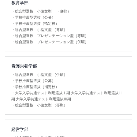
教育学部
・
総合型選抜 小論文型 （併願）
・
学校推薦型選抜（公募）
・
学校推薦型選抜（指定校）
・
総合型選抜 小論文型 （専願）
・
総合型選抜 プレゼンテーション型（専願）
・
総合型選抜 プレゼンテーション型（併願）
看護栄養学部
・
総合型選抜 小論文型 （併願）
・
学校推薦型選抜（公募）
・
学校推薦型選抜（指定校）
・
大学入学共通テスト利用選抜Ⅰ期 大学入学共通テスト利用選抜Ⅱ
期 大学入学共通テスト利用選抜Ⅲ期
・
総合型選抜 小論文型 （専願）
経営学部