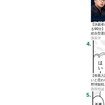
【決裁者
る90分
総合型選
孫辰洋
4
.
【推薦入
いと思わ
野球観戦
代
西岡壱誠
5
.