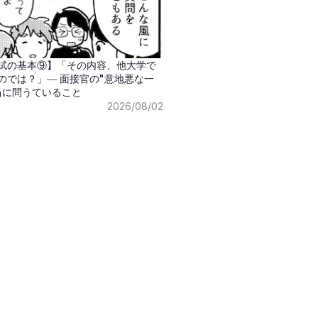
試の基本⑨】「その内容、他大学で
のでは？」― 面接官の"意地悪な一
当に問うていること
2026/08/02