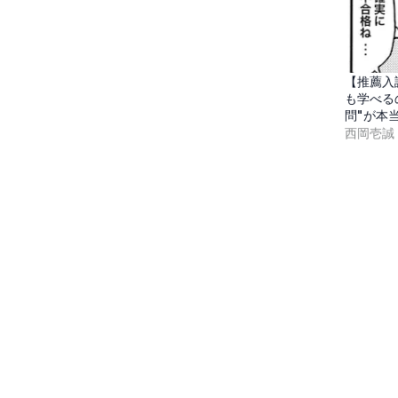
【推薦入
も学べる
問"が本
西岡壱誠