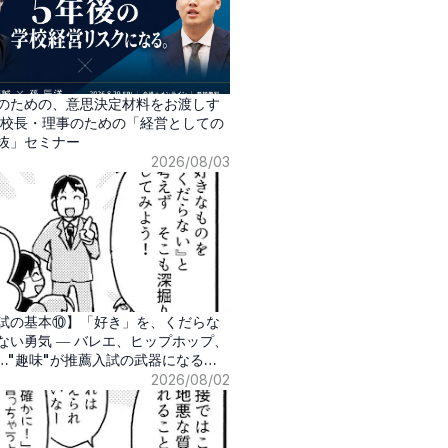
のための、意思決定材料をお渡しす
】校長・理事のための「経営としての
抜」セミナー
2026/08/03
試の基本⑩】「好き」を、くだらな
ない勇気 ― バレエ、ヒップホップ、
…"趣味"が推薦入試の武器になる時
2026/08/02