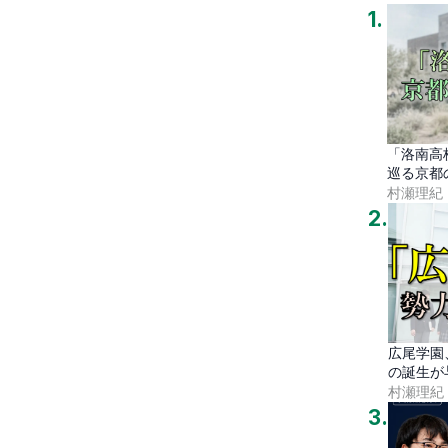
1
.
「洛南高
巡る京都
村瀬理紀
2
.
広尾学園
の誕生が
村瀬理紀
3
.