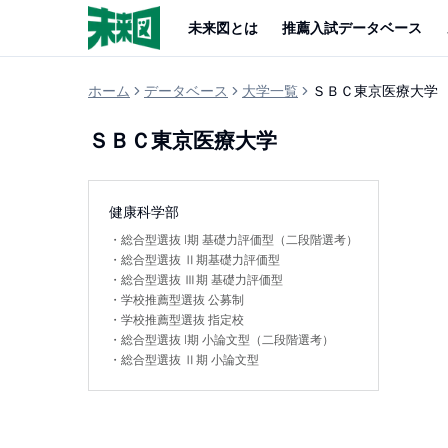
未来図とは
推薦入試データベース
ホーム
データベース
大学一覧
ＳＢＣ東京医療大学
ＳＢＣ東京医療大学
健康科学部
・
総合型選抜 I期 基礎力評価型（二段階選考）
・
総合型選抜 Ⅱ期基礎力評価型
・
総合型選抜 Ⅲ期 基礎力評価型
・
学校推薦型選抜 公募制
・
学校推薦型選抜 指定校
・
総合型選抜 I期 小論文型（二段階選考）
・
総合型選抜 Ⅱ期 小論文型