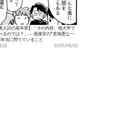
薦入試の基本⑨】「その内容、他大学で
べるのでは？」― 面接官の"意地悪な一
が本当に問うていること
壱誠
2026/08/02