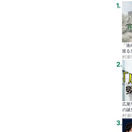
1
.
「洛
巡る
村瀬
2
.
広尾
の誕
村瀬
3
.