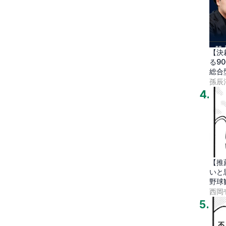
【決
る9
総合
孫辰
4
.
【推
いと
野球
代
西岡
5
.