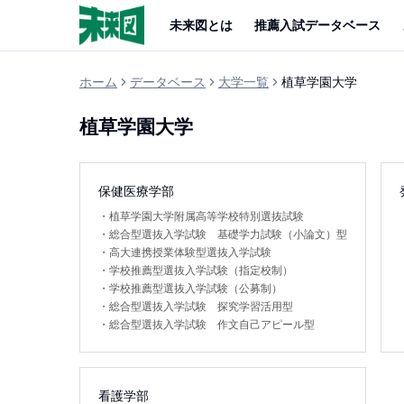
未来図とは
推薦入試データベース
ホーム
データベース
大学一覧
植草学園大学
植草学園大学
保健医療学部
・
植草学園大学附属高等学校特別選抜試験
・
総合型選抜入学試験 基礎学力試験（小論文）型
・
高大連携授業体験型選抜入学試験
・
学校推薦型選抜入学試験（指定校制）
・
学校推薦型選抜入学試験（公募制）
・
総合型選抜入学試験 探究学習活用型
・
総合型選抜入学試験 作文自己アピール型
看護学部