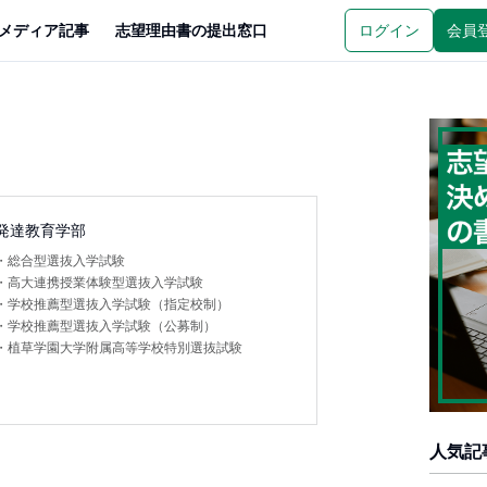
メディア記事
志望理由書の提出窓口
ログイン
会員
発達教育学部
・
総合型選抜入学試験
・
高大連携授業体験型選抜入学試験
・
学校推薦型選抜入学試験（指定校制）
・
学校推薦型選抜入学試験（公募制）
・
植草学園大学附属高等学校特別選抜試験
人気記