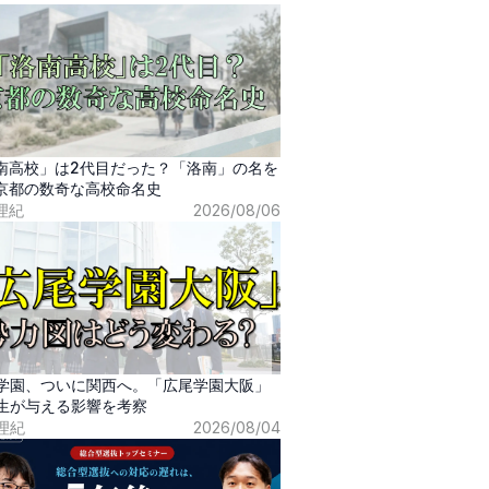
南高校」は2代目だった？「洛南」の名を
京都の数奇な高校命名史
理紀
2026/08/06
学園、ついに関西へ。「広尾学園大阪」
生が与える影響を考察
理紀
2026/08/04