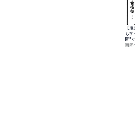
【推
も学
問"
西岡