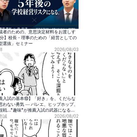
裁者のための、意思決定材料をお渡しす
0分】校長・理事のための「経営としての
型選抜」セミナー
洋
2026/08/03
薦入試の基本⑩】「好き」を、くだらな
思わない勇気 ― バレエ、ヒップホップ、
観戦…"趣味"が推薦入試の武器になる時
壱誠
2026/08/02