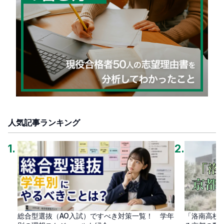
人気記事ランキング
1
.
2
.
総合型選抜（AO入試）ですべき対策一覧！ 学年
「洛南高校