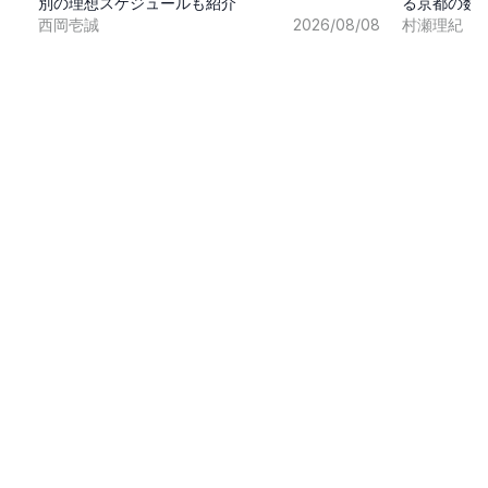
別の理想スケジュールも紹介
る京都の数
西岡壱誠
2026/08/08
村瀬理紀