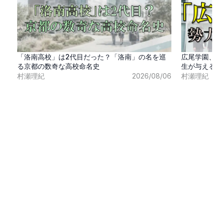
「洛南高校」は2代目だった？「洛南」の名を巡
広尾学園、
る京都の数奇な高校命名史
生が与える
村瀬理紀
2026/08/06
村瀬理紀