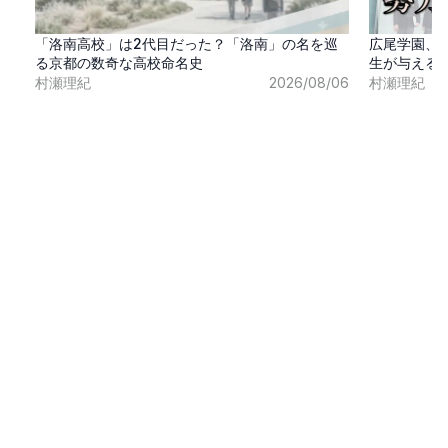
「洛南高校」は2代目だった？「洛南」の名を巡
広尾学園、
る京都の数奇な高校命名史
生が与える
村瀬理紀
2026/08/06
村瀬理紀