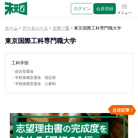
ログイン
会員登録
メニュ
ホーム
データベース
大学一覧
東京国際工科専門職大学
東京国際工科専門職大学
工科学部
・
総合型選抜
・
学校推薦型選抜 指定校
・
学校推薦型選抜 公募制