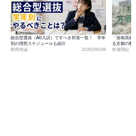
総合型選抜（AO入試）ですべき対策一覧！ 学年
「洛南高校
別の理想スケジュールも紹介
る京都の数
西岡壱誠
2026/08/08
村瀬理紀