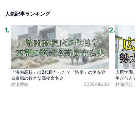
人気記事ランキング
1
.
2
.
「洛南高校」は2代目だった？「洛南」の名を巡
広尾学園、
る京都の数奇な高校命名史
生が与える
村瀬理紀
2026/08/06
村瀬理紀