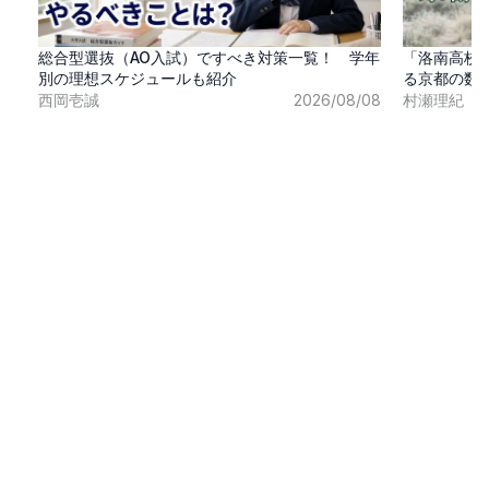
総合型選抜（AO入試）ですべき対策一覧！ 学年
「洛南高校
別の理想スケジュールも紹介
る京都の数
西岡壱誠
2026/08/08
村瀬理紀