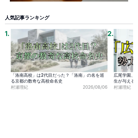
人気記事ランキング
1
.
2
.
「洛南高校」は2代目だった？「洛南」の名を巡
広尾学園、
る京都の数奇な高校命名史
生が与える
村瀬理紀
2026/08/06
村瀬理紀