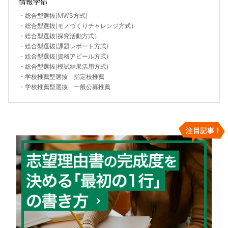
情報学部
・
総合型選抜(MWS方式)
・
総合型選抜(モノづくりチャレンジ方式）
・
総合型選抜(探究活動方式）
・
総合型選抜(課題レポート方式)
・
総合型選抜(資格アピール方式)
・
総合型選抜(模試結果活用方式)
・
学校推薦型選抜 指定校推薦
・
学校推薦型選抜 一般公募推薦