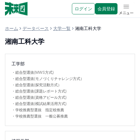
ログイン
会員登録
メニュ
ホーム
データベース
大学一覧
湘南工科大学
湘南工科大学
工学部
・
総合型選抜(MWS方式)
・
総合型選抜(モノづくりチャレンジ方式）
・
総合型選抜(探究活動方式）
・
総合型選抜(課題レポート方式)
・
総合型選抜(資格アピール方式)
・
総合型選抜(模試結果活用方式)
・
学校推薦型選抜 指定校推薦
・
学校推薦型選抜 一般公募推薦