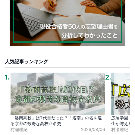
人気記事ランキング
1
.
2
.
「洛南高校」は2代目だった？「洛南」の名を巡
広尾学園、
る京都の数奇な高校命名史
生が与える
村瀬理紀
2026/08/06
村瀬理紀