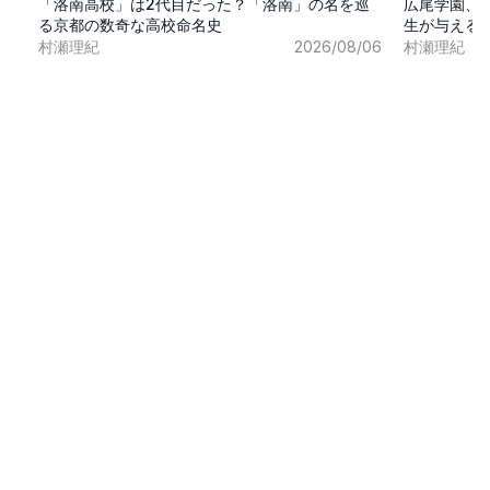
「洛南高校」は2代目だった？「洛南」の名を巡
広尾学園、
る京都の数奇な高校命名史
生が与える
村瀬理紀
2026/08/06
村瀬理紀