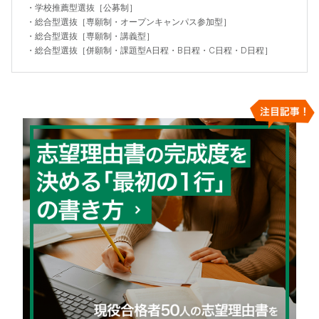
・
学校推薦型選抜［公募制］
・
総合型選抜［専願制・オープンキャンパス参加型］
・
総合型選抜［専願制・講義型］
・
総合型選抜［併願制・課題型A日程・B日程・C日程・D日程］