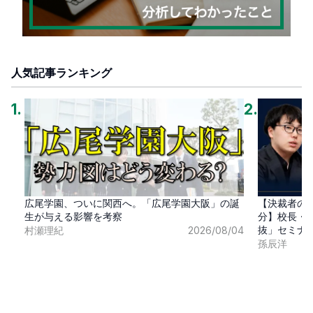
人気記事ランキング
1
.
2
.
広尾学園、ついに関西へ。「広尾学園大阪」の誕
【決裁者の
生が与える影響を考察
分】校長・
抜」セミナ
村瀬理紀
2026/08/04
孫辰洋