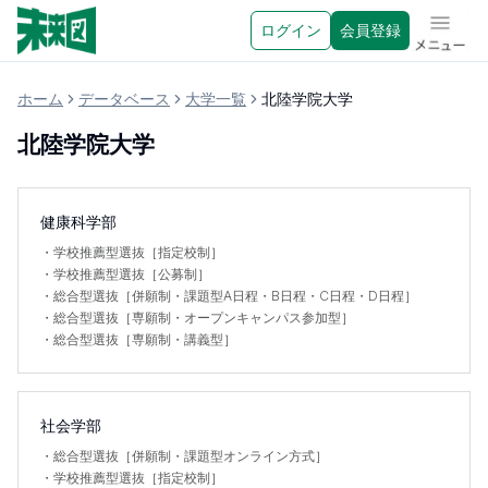
ログイン
会員登録
メニュ
ホーム
データベース
大学一覧
北陸学院大学
北陸学院大学
健康科学部
・
学校推薦型選抜［指定校制］
・
学校推薦型選抜［公募制］
・
総合型選抜［併願制・課題型A日程・B日程・C日程・D日程］
・
総合型選抜［専願制・オープンキャンパス参加型］
・
総合型選抜［専願制・講義型］
社会学部
・
総合型選抜［併願制・課題型オンライン方式］
・
学校推薦型選抜［指定校制］