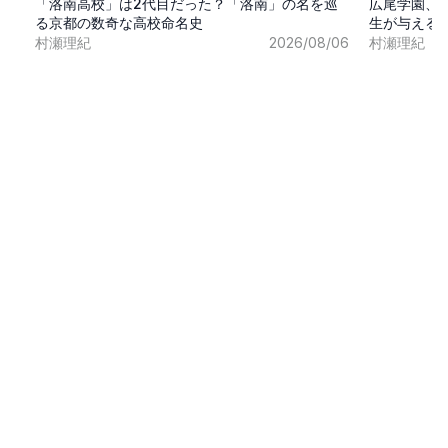
「洛南高校」は2代目だった？「洛南」の名を巡
広尾学園、
る京都の数奇な高校命名史
生が与える
村瀬理紀
2026/08/06
村瀬理紀