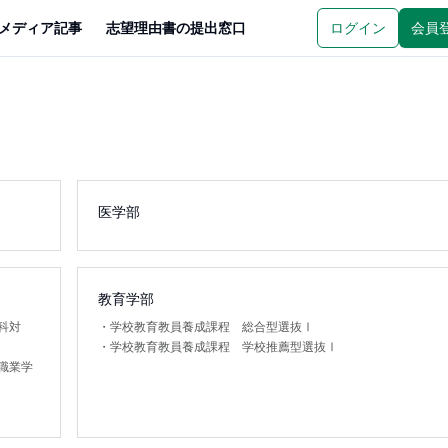
メディア記事
志望理由書の提出窓口
ログイン
会員
医学部
教育学部
科対
・
学校教育教員養成課程 総合型選抜Ⅰ
・
学校教育教員養成課程 学校推薦型選抜Ⅰ
職業学