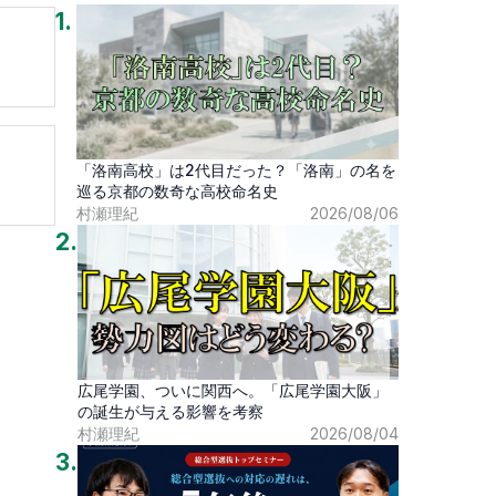
1
.
「洛南高校」は2代目だった？「洛南」の名を
巡る京都の数奇な高校命名史
村瀬理紀
2026/08/06
2
.
広尾学園、ついに関西へ。「広尾学園大阪」
の誕生が与える影響を考察
村瀬理紀
2026/08/04
3
.