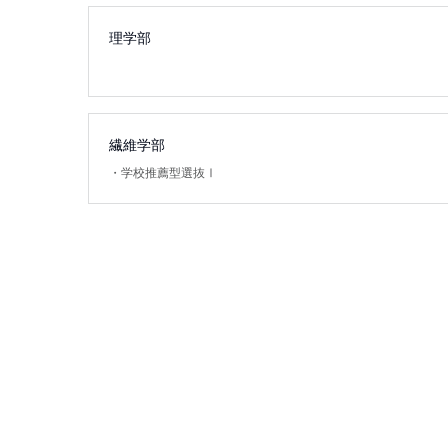
理学部
繊維学部
・
学校推薦型選抜Ⅰ