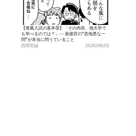
【推薦入試の基本⑨】「その内容、他大学で
も学べるのでは？」― 面接官の"意地悪な一
問"が本当に問うていること
西岡壱誠
2026/08/02