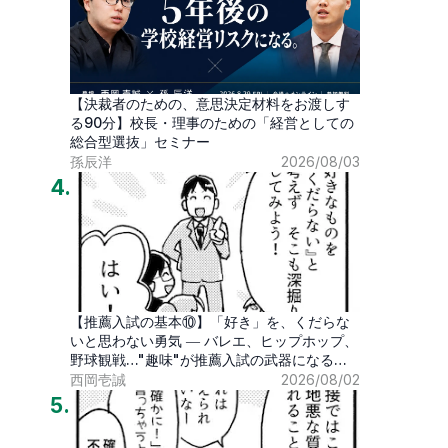
【決裁者のための、意思決定材料をお渡しす
る90分】校長・理事のための「経営としての
総合型選抜」セミナー
孫辰洋
2026/08/03
4
.
【推薦入試の基本⑩】「好き」を、くだらな
いと思わない勇気 ― バレエ、ヒップホップ、
野球観戦…"趣味"が推薦入試の武器になる時
代
西岡壱誠
2026/08/02
5
.