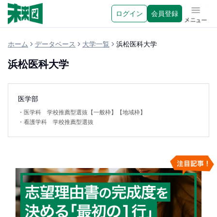
ログイン
会員登録
メニュ
ホーム
データベース
大学一覧
浜松医科大学
浜松医科大学
医学部
・
医学科 学校推薦型選抜【一般枠】【地域枠】
・
看護学科 学校推薦型選抜