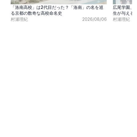
「洛南高校」は2代目だった？「洛南」の名を巡
広尾学園、
る京都の数奇な高校命名史
生が与える
村瀬理紀
2026/08/06
村瀬理紀