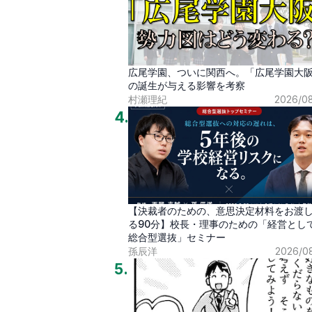
広尾学園、ついに関西へ。「広尾学園大
の誕生が与える影響を考察
村瀬理紀
2026/0
4
.
【決裁者のための、意思決定材料をお渡
る90分】校長・理事のための「経営とし
総合型選抜」セミナー
孫辰洋
2026/0
5
.