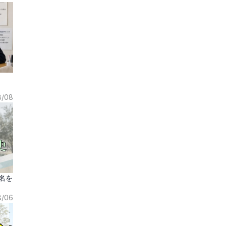
覧！
8/08
名を
8/06