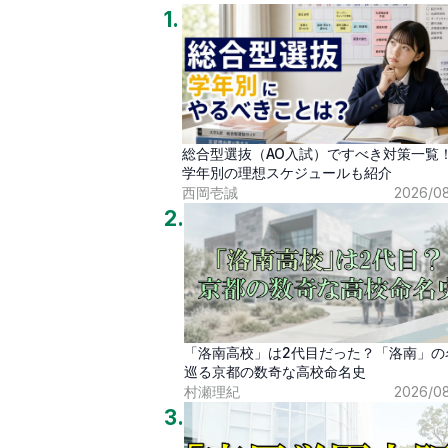
1
.
総合型選抜（AO入試）ですべき対策一
学年別の理想スケジュールも紹介
西岡壱誠
2026/0
2
.
「洛南高校」は2代目だった？「洛南」の
巡る京都の数奇な高校命名史
村瀬理紀
2026/0
3
.