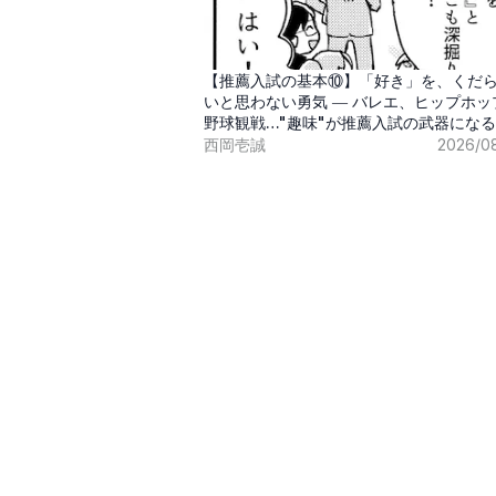
【推薦入試の基本⑩】「好き」を、くだ
いと思わない勇気 ― バレエ、ヒップホッ
野球観戦…"趣味"が推薦入試の武器にな
代
西岡壱誠
2026/0