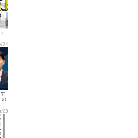
阪」
8/04
しす
ての
8/03