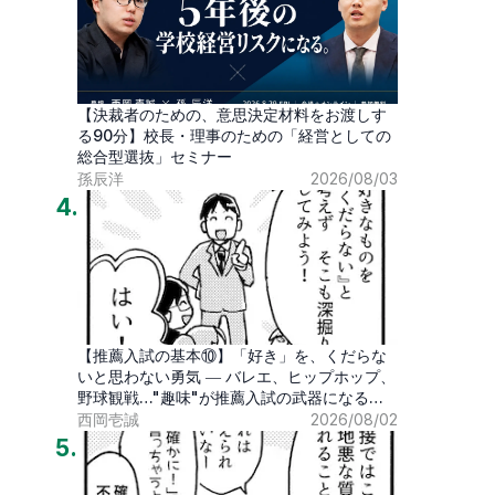
【決裁者のための、意思決定材料をお渡しす
る90分】校長・理事のための「経営としての
総合型選抜」セミナー
孫辰洋
2026/08/03
4
.
【推薦入試の基本⑩】「好き」を、くだらな
いと思わない勇気 ― バレエ、ヒップホップ、
野球観戦…"趣味"が推薦入試の武器になる時
代
西岡壱誠
2026/08/02
5
.