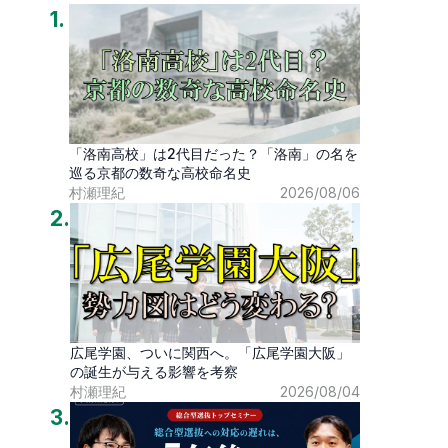
1
.
「洛南高校」は2代目だった？「洛南」の名を
巡る京都の数奇な高校命名史
村瀬理紀
2026/08/06
2
.
広尾学園、ついに関西へ。「広尾学園大阪」
の誕生が与える影響を考察
村瀬理紀
2026/08/04
3
.