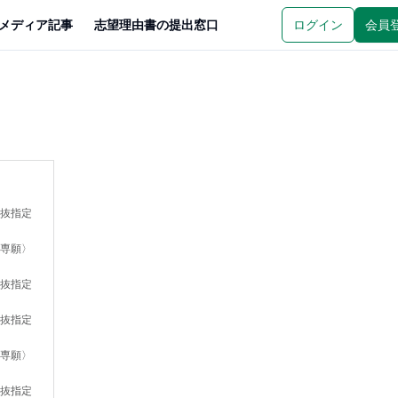
メディア記事
志望理由書の提出窓口
ログイン
会員
選抜指定
〈専願〉
選抜指定
選抜指定
〈専願〉
選抜指定