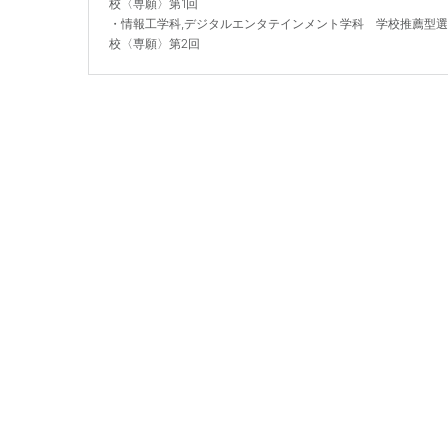
校〈専願〉第1回
・
情報工学科,デジタルエンタテインメント学科 学校推薦型
校〈専願〉第2回