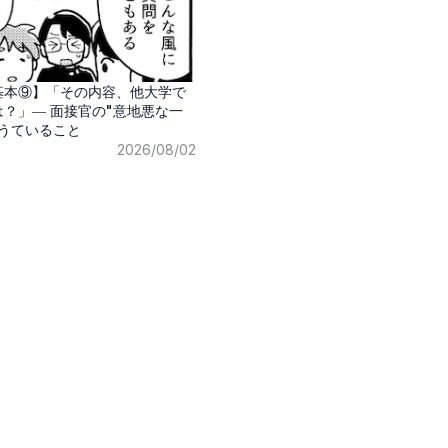
基本⑨】「その内容、他大学で
？」― 面接官の"意地悪な一
問うていること
2026/08/02