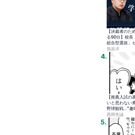
【決裁者のた
る90分】校
総合型選抜」
孫辰洋
4
.
【推薦入試の
いと思わない勇
野球観戦…"趣
代
西岡壱誠
5
.