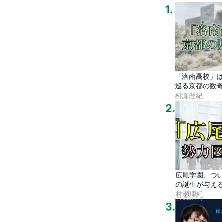
1
.
「洛南高校」
巡る京都の数
村瀬理紀
2
.
広尾学園、つ
の誕生が与え
村瀬理紀
3
.