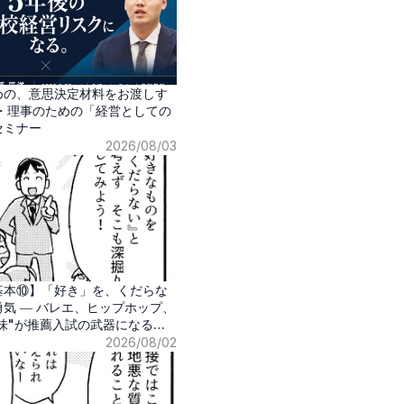
めの、意思決定材料をお渡しす
長・理事のための「経営としての
セミナー
2026/08/03
基本⑩】「好き」を、くだらな
気 ― バレエ、ヒップホップ、
味"が推薦入試の武器になる時
2026/08/02