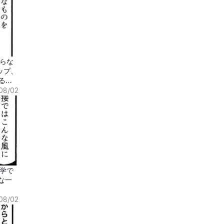
らな
ップ、
る時
08/02
学で
な一
08/02