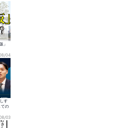
阪」
08/04
しす
しての
08/03