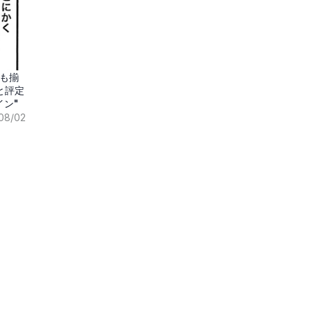
も揃
と評定
イン"
08/02