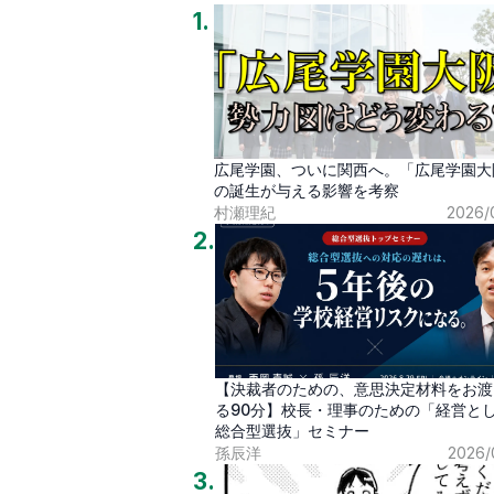
1
.
広尾学園、ついに関西へ。「広尾学園大
の誕生が与える影響を考察
村瀬理紀
2026/
2
.
【決裁者のための、意思決定材料をお渡
る90分】校長・理事のための「経営と
総合型選抜」セミナー
孫辰洋
2026/
3
.