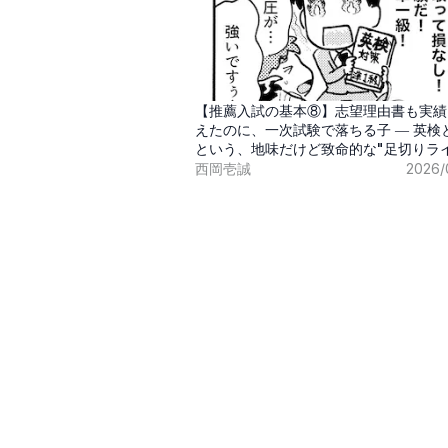
【推薦入試の基本⑧】志望理由書も実績
えたのに、一次試験で落ちる子 ― 英検
という、地味だけど致命的な"足切りラ
西岡壱誠
2026/