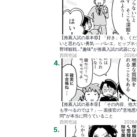
【推薦入試の基本⑩】「好き」を、くだ
いと思わない勇気 ― バレエ、ヒップホ
野球観戦…"趣味"が推薦入試の武器にな
代
西岡壱誠
2026/
4
.
【推薦入試の基本⑨】「その内容、他大
も学べるのでは？」― 面接官の"意地悪
問"が本当に問うていること
西岡壱誠
2026/
5
.