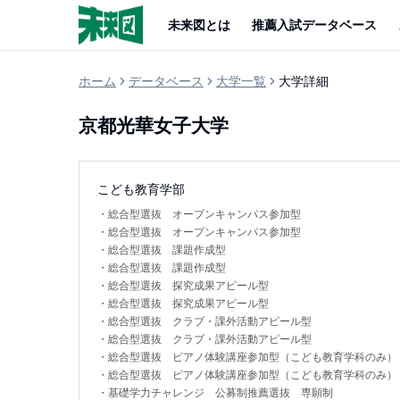
未来図とは
推薦入試データベース
ホーム
データベース
大学一覧
大学詳細
京都光華女子大学
こども教育学部
・
総合型選抜 オープンキャンパス参加型
・
総合型選抜 オープンキャンパス参加型
・
総合型選抜 課題作成型
・
総合型選抜 課題作成型
・
総合型選抜 探究成果アピール型
・
総合型選抜 探究成果アピール型
・
総合型選抜 クラブ・課外活動アピール型
・
総合型選抜 クラブ・課外活動アピール型
・
総合型選抜 ピアノ体験講座参加型（こども教育学科のみ）
・
総合型選抜 ピアノ体験講座参加型（こども教育学科のみ）
・
基礎学力チャレンジ 公募制推薦選抜 専願制