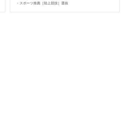
・
スポーツ推薦［陸上競技］選抜