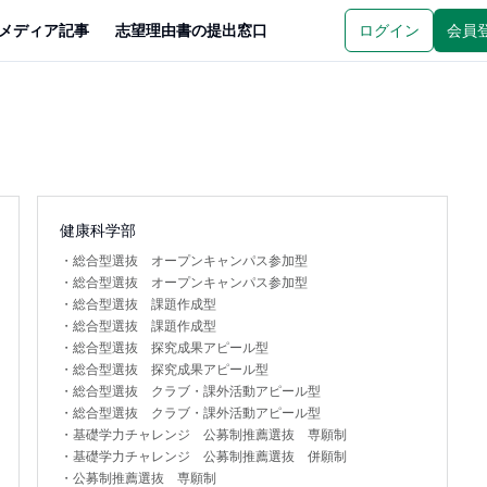
メディア記事
志望理由書の提出窓口
ログイン
会員
健康科学部
・
総合型選抜 オープンキャンパス参加型
・
総合型選抜 オープンキャンパス参加型
・
総合型選抜 課題作成型
・
総合型選抜 課題作成型
・
総合型選抜 探究成果アピール型
・
総合型選抜 探究成果アピール型
・
総合型選抜 クラブ・課外活動アピール型
・
総合型選抜 クラブ・課外活動アピール型
・
基礎学力チャレンジ 公募制推薦選抜 専願制
・
基礎学力チャレンジ 公募制推薦選抜 併願制
・
公募制推薦選抜 専願制