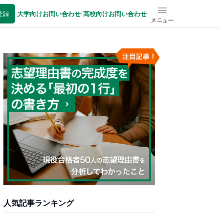
登録
大学向けお問い合わせ
|
高校向けお問い合わせ
メニュー
人気記事ランキング