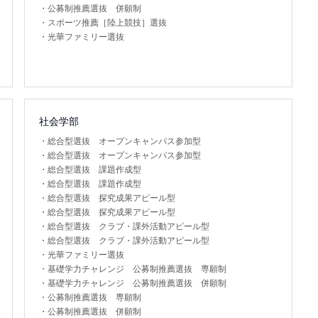
・
公募制推薦選抜 併願制
・
スポーツ推薦［陸上競技］選抜
・
光華ファミリー選抜
社会学部
・
総合型選抜 オープンキャンパス参加型
・
総合型選抜 オープンキャンパス参加型
・
総合型選抜 課題作成型
・
総合型選抜 課題作成型
・
総合型選抜 探究成果アピール型
・
総合型選抜 探究成果アピール型
・
総合型選抜 クラブ・課外活動アピール型
・
総合型選抜 クラブ・課外活動アピール型
・
光華ファミリー選抜
・
基礎学力チャレンジ 公募制推薦選抜 専願制
・
基礎学力チャレンジ 公募制推薦選抜 併願制
・
公募制推薦選抜 専願制
・
公募制推薦選抜 併願制