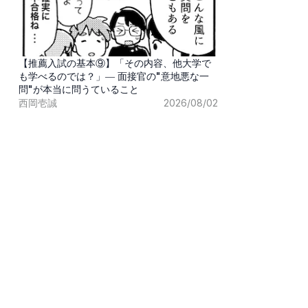
【推薦入試の基本⑨】「その内容、他大学で
も学べるのでは？」― 面接官の"意地悪な一
問"が本当に問うていること
西岡壱誠
2026/08/02