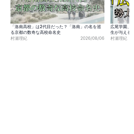
「洛南高校」は2代目だった？「洛南」の名を巡
広尾学園、
る京都の数奇な高校命名史
生が与える
村瀬理紀
2026/08/06
村瀬理紀