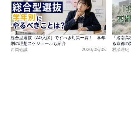
総合型選抜（AO入試）ですべき対策一覧！ 学年
「洛南高校
別の理想スケジュールも紹介
る京都の数
西岡壱誠
2026/08/08
村瀬理紀