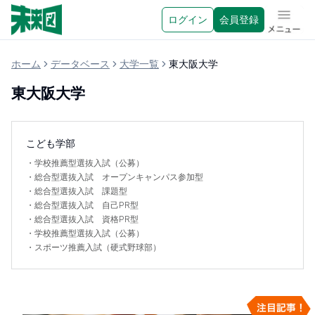
ログイン
会員登録
メニュ
ホーム
データベース
大学一覧
東大阪大学
東大阪大学
こども学部
・
学校推薦型選抜入試（公募）
・
総合型選抜入試 オープンキャンパス参加型
・
総合型選抜入試 課題型
・
総合型選抜入試 自己PR型
・
総合型選抜入試 資格PR型
・
学校推薦型選抜入試（公募）
・
スポーツ推薦入試（硬式野球部）