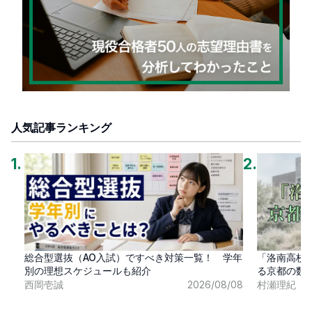
人気記事ランキング
1
.
2
.
総合型選抜（AO入試）ですべき対策一覧！ 学年
「洛南高校
別の理想スケジュールも紹介
る京都の数
西岡壱誠
2026/08/08
村瀬理紀