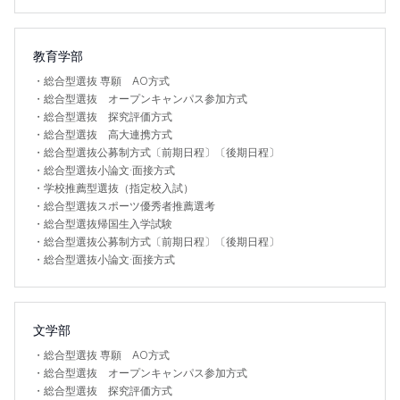
教育学部
・
総合型選抜 専願 AO方式
・
総合型選抜 オープンキャンパス参加方式
・
総合型選抜 探究評価方式
・
総合型選抜 高大連携方式
・
総合型選抜公募制方式〔前期日程〕〔後期日程〕
・
総合型選抜小論文·面接方式
・
学校推薦型選抜（指定校入試）
・
総合型選抜スポーツ優秀者推薦選考
・
総合型選抜帰国生入学試験
・
総合型選抜公募制方式〔前期日程〕〔後期日程〕
・
総合型選抜小論文·面接方式
文学部
・
総合型選抜 専願 AO方式
・
総合型選抜 オープンキャンパス参加方式
・
総合型選抜 探究評価方式