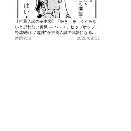
【推薦入試の基本⑩】「好き」を、くだらな
いと思わない勇気 ― バレエ、ヒップホップ、
野球観戦…"趣味"が推薦入試の武器になる時
代
西岡壱誠
2026/08/02