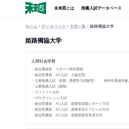
未来図とは
推薦入試データベース
ホーム
データベース
大学一覧
姫路獨協大学
姫路獨協大学
人間社会学群
・
総合選抜型 スポーツ特別選抜
・
総合型選抜 AO入試 小論文型
・
公募推薦入試 前期〔基礎学力試験型〕 特待生選抜対象
・
公募推薦入試（後期）
・
ファミリー入試
・
HDUチャレンジ入試
・
総合型選抜 AO入試 面接型課題レポート方式
・
総合型選抜 AO入試 面接型自己アピール方式
・
総合型選抜 AO入試 面接型探究学習方式