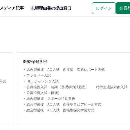
メディア記事
志望理由書の提出窓口
ログイン
会員
医療保健学部
・
総合型選抜 AO入試 面接型 課題レポート方式
・
ファミリー入試
入試
・
HDUチャレンジ入試
・
公募推薦入試 前期〔基礎学力試験型〕 特待生選抜対象入試
・
公募推薦入試（後期）
・
総合型選抜 スポーツ特別選抜
・
総合型選抜 AO入試 面接型自己アピール方式
・
総合型選抜 AO入試 面接型探究学習方式