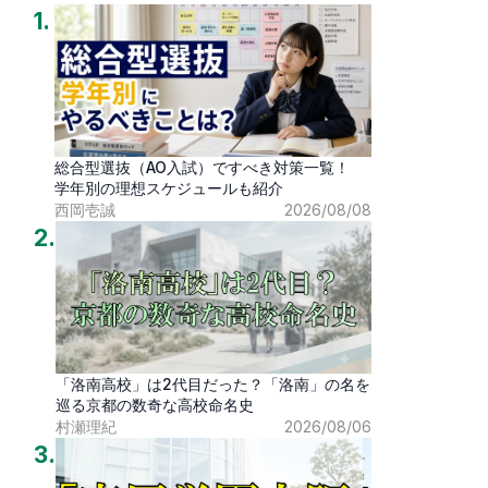
1
.
総合型選抜（AO入試）ですべき対策一覧！
学年別の理想スケジュールも紹介
西岡壱誠
2026/08/08
2
.
「洛南高校」は2代目だった？「洛南」の名を
巡る京都の数奇な高校命名史
村瀬理紀
2026/08/06
3
.