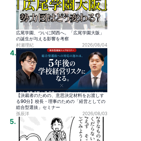
広尾学園、ついに関西へ。「広尾学園大阪」
の誕生が与える影響を考察
村瀬理紀
2026/08/04
4
.
【決裁者のための、意思決定材料をお渡しす
る90分】校長・理事のための「経営としての
総合型選抜」セミナー
孫辰洋
2026/08/03
5
.