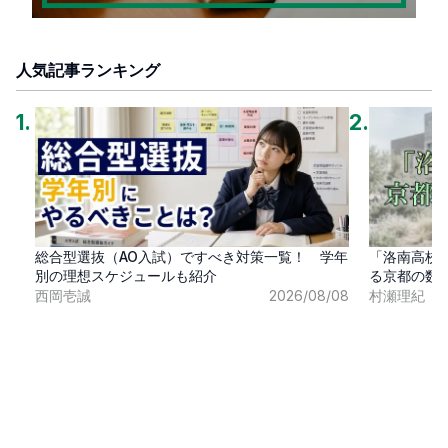
人気記事ランキング
1
.
2
.
総合型選抜（AO入試）ですべき対策一覧！ 学年
「洛南高校
別の理想スケジュールも紹介
る京都の数
西岡壱誠
2026/08/08
村瀬理紀