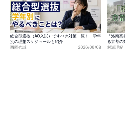
総合型選抜（AO入試）ですべき対策一覧！ 学年
「洛南高校
別の理想スケジュールも紹介
る京都の数
西岡壱誠
2026/08/08
村瀬理紀