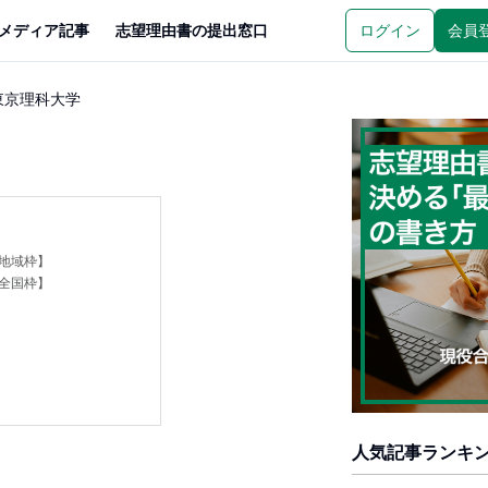
メディア記事
志望理由書の提出窓口
ログイン
会員
東京理科大学
【地域枠】
【全国枠】
人気記事ランキ