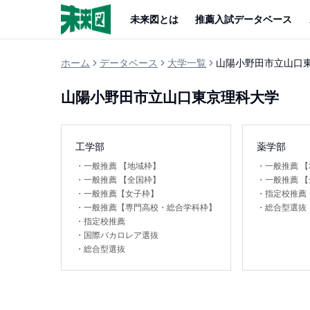
未来図とは
推薦入試データベース
ホーム
データベース
大学一覧
山陽小野田市立山口
山陽小野田市立山口東京理科大学
工学部
薬学部
・
一般推薦 【地域枠】
・
一般推薦 
・
一般推薦 【全国枠】
・
一般推薦 
・
一般推薦【女子枠】
・
指定校推薦
・
一般推薦【専門高校・総合学科枠】
・
総合型選抜
・
指定校推薦
・
国際バカロレア選抜
・
総合型選抜