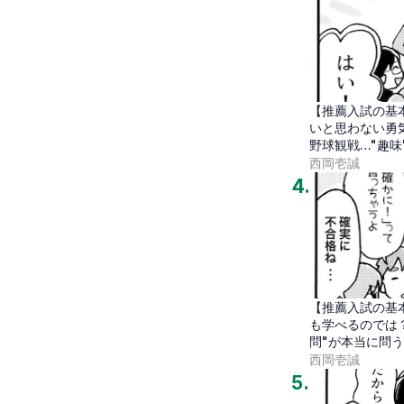
【推薦入試の基
いと思わない勇気
野球観戦…"趣
代
西岡壱誠
4
.
【推薦入試の基
も学べるのでは
問"が本当に問
西岡壱誠
5
.