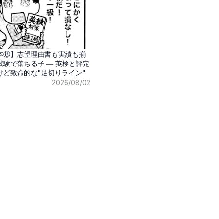
本⑧】志望理由書も実績も揃
験で落ちる子 ― 英検と評定
けど致命的な"足切りライン"
2026/08/02