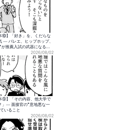
本⑩】「好き」を、くだらな
 ― バレエ、ヒップホップ、
味"が推薦入試の武器になる時
2026/08/02
本⑨】「その内容、他大学で
？」― 面接官の"意地悪な一
うていること
2026/08/02