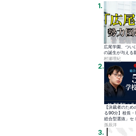
1
.
広尾学園、つい
の誕生が与える
村瀬理紀
2
.
【決裁者のため
る90分】校長
総合型選抜」セ
孫辰洋
3
.