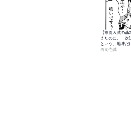
【推薦入試の基
えたのに、一次試
という、地味だ
西岡壱誠