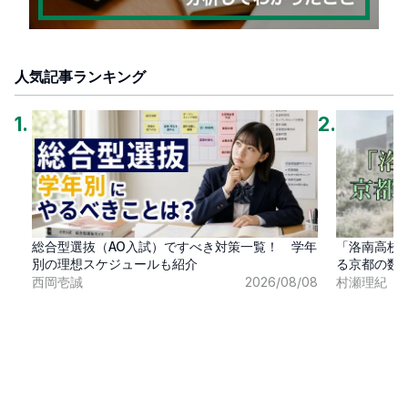
人気記事ランキング
1
.
2
.
総合型選抜（AO入試）ですべき対策一覧！ 学年
「洛南高校
別の理想スケジュールも紹介
る京都の数
西岡壱誠
2026/08/08
村瀬理紀