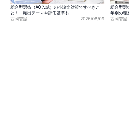
総合型選抜（AO入試）の小論文対策ですべきこ
総合型選抜
と！ 頻出テーマや評価基準も
年別の理想
西岡壱誠
2026/08/09
西岡壱誠