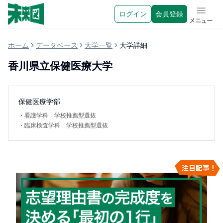
ログイン
会員登録
メニュ
ホーム
データベース
大学一覧
大学詳細
香川県立保健医療大学
保健医療学部
・
看護学科 学校推薦型選抜
・
臨床検査学科 学校推薦型選抜