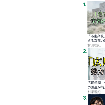
1
.
「洛南高校
巡る京都の
村瀬理紀
2
.
広尾学園、
の誕生が与
村瀬理紀
3
.