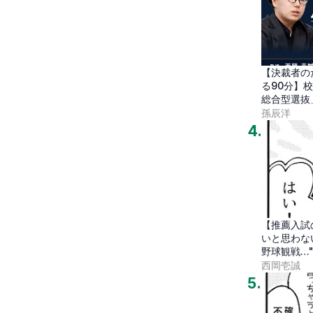
【決裁者の
る90分】
総合型選抜
孫辰洋
4
.
【推薦入試
いと思わな
野球観戦…
代
西岡壱誠
5
.