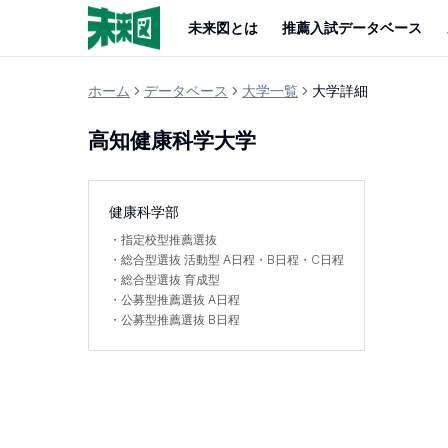
未来図とは
推薦入試データベース
ホーム
データベース
大学一覧
大学詳細
高知健康科学大学
健康科学部
・
指定校型推薦選抜
・
総合型選抜 活動型 A日程・B日程・C日程
・
総合型選抜 育成型
・
公募型推薦選抜 A日程
・
公募型推薦選抜 B日程