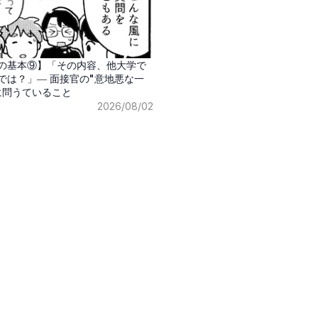
の基本⑨】「その内容、他大学で
では？」― 面接官の"意地悪な一
に問うていること
2026/08/02