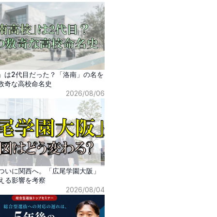
」は2代目だった？「洛南」の名を
数奇な高校命名史
2026/08/06
ついに関西へ。「広尾学園大阪」
える影響を考察
2026/08/04