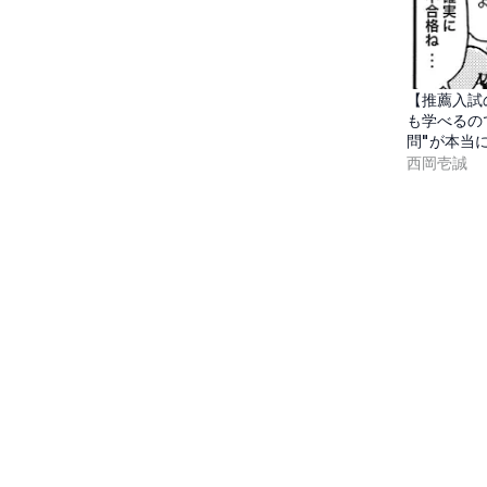
【推薦入試
も学べるの
問"が本当
西岡壱誠