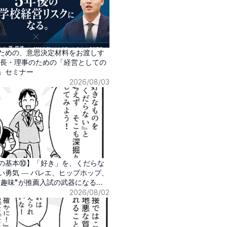
ための、意思決定材料をお渡しす
校長・理事のための「経営としての
」セミナー
2026/08/03
の基本⑩】「好き」を、くだらな
い勇気 ― バレエ、ヒップホップ、
"趣味"が推薦入試の武器になる時
2026/08/02