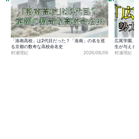
「洛南高校」は2代目だった？「洛南」の名を巡
広尾学園、
る京都の数奇な高校命名史
生が与える
村瀬理紀
2026/08/06
村瀬理紀