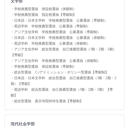
文学部
・
学校推薦型選抜 併設校選抜（併願制）
・
学校推薦型選抜 指定校選抜【専願制】
・
日本語・日本文学科 学校推薦型選抜 公募選抜（専願制）
・
英語学科 学校推薦型選抜 公募選抜（専願制）
・
アジア文化学科 学校推薦型選抜 公募選抜（専願制）
・
日本語・日本文学科 学校推薦型選抜 公募選抜（併願制）
・
英語学科 学校推薦型選抜 公募選抜（併願制）
・
アジア文化学科 総合型選抜 自己推薦型選抜（1期・2期・3期）
【専願】
・
アジア文化学科 学校推薦型選抜 公募選抜（併願制）
・
学校推薦型選抜 併設校選抜（専願制）
・
総合型選抜 CJアドミッション・ポリシー型選抜【専願制】
・
日本語・日本文学科 総合型選抜 自己推薦型選抜（1期・2期・3
期）【専願】
・
英語学科 総合型選抜 自己推薦型選抜（1期・2期・3期）【専
願】
・
総合型選抜 真宗寺院特待生選抜【専願制】
現代社会学部