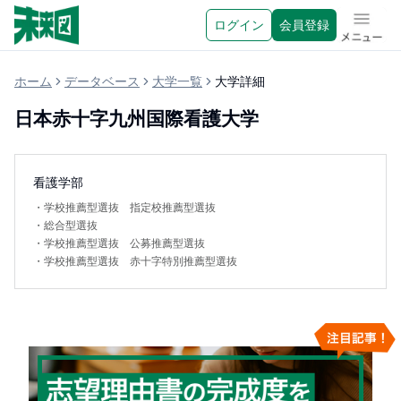
ログイン
会員登録
メニュ
ホーム
データベース
大学一覧
大学詳細
日本赤十字九州国際看護大学
看護学部
・
学校推薦型選抜 指定校推薦型選抜
・
総合型選抜
・
学校推薦型選抜 公募推薦型選抜
・
学校推薦型選抜 赤十字特別推薦型選抜