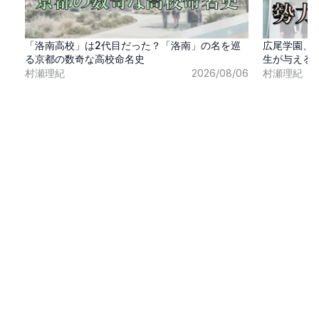
「洛南高校」は2代目だった？「洛南」の名を巡
広尾学園、
る京都の数奇な高校命名史
生が与える
村瀬理紀
2026/08/06
村瀬理紀