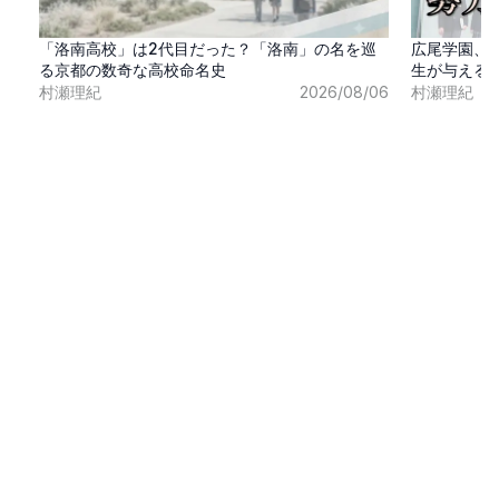
「洛南高校」は2代目だった？「洛南」の名を巡
広尾学園、
る京都の数奇な高校命名史
生が与える
村瀬理紀
2026/08/06
村瀬理紀