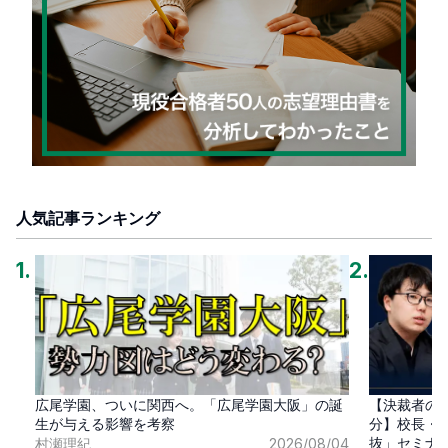
人気記事ランキング
1
.
2
.
広尾学園、ついに関西へ。「広尾学園大阪」の誕
【決裁者の
生が与える影響を考察
分】校長・
抜」セミナ
村瀬理紀
2026/08/04