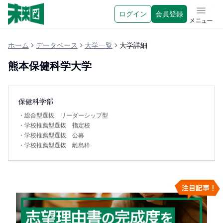
ログイン
会員登録
メニュ
ホーム
データベース
大学一覧
大学詳細
熊本保健科学大学
保健科学部
・
総合型選抜 リーダーシップ型
・
学校推薦型選抜 指定校
・
学校推薦型選抜 公募
・
学校推薦型選抜 離島枠