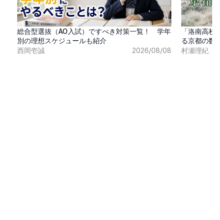
総合型選抜（AO入試）ですべき対策一覧！ 学年
「洛南高校
別の理想スケジュールも紹介
る京都の数
西岡壱誠
2026/08/08
村瀬理紀