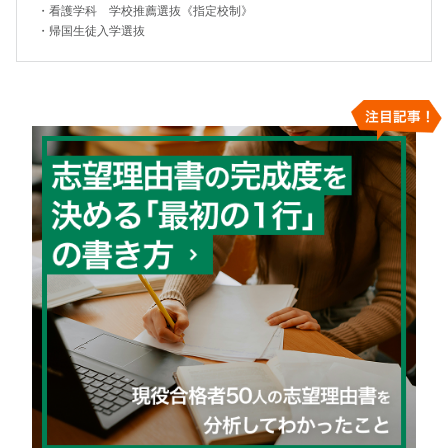
・
看護学科 学校推薦選抜《指定校制》
・
帰国生徒入学選抜