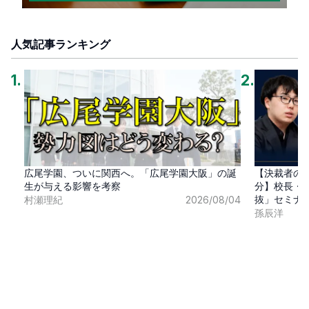
人気記事ランキング
1
.
2
.
広尾学園、ついに関西へ。「広尾学園大阪」の誕
【決裁者の
生が与える影響を考察
分】校長・
抜」セミナ
村瀬理紀
2026/08/04
孫辰洋