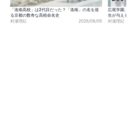
「洛南高校」は2代目だった？「洛南」の名を巡
広尾学園、
る京都の数奇な高校命名史
生が与える
村瀬理紀
2026/08/06
村瀬理紀